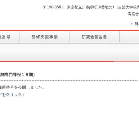
〒190-8581 東京都立川市緑町10番地の1（自治大学校内） TEL
寄宿舎
所
統制専門課程１８期）
部屋番号を公開しました。
字をクリック）